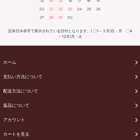
13
14
15
16
17
18
19
20
21
22
23
24
25
26
27
28
29
30
定休日(※赤字で表示されている日付となります。) 〇1～３月/日・月 〇4
～12月/月・火
ホーム
支払い方法について
配送方法について
返品について
アカウント
カートを見る